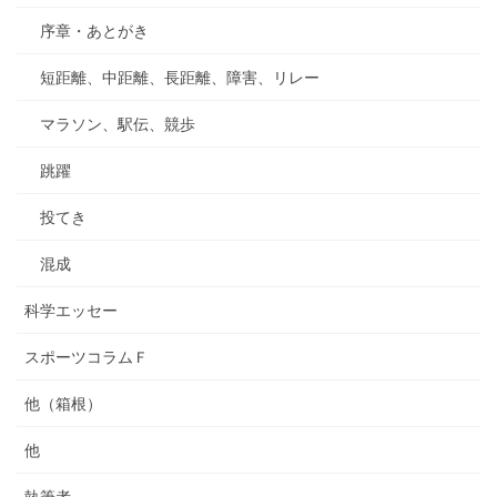
序章・あとがき
短距離、中距離、長距離、障害、リレー
マラソン、駅伝、競歩
跳躍
投てき
混成
科学エッセー
スポーツコラムＦ
他（箱根）
他
執筆者