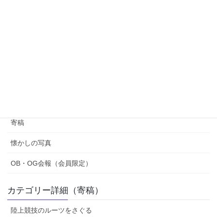
投
固
固
固
固
«
1
2
3
…
16
»
稿
定
定
定
定
ペ
ペ
ペ
ペ
の
ー
ー
ー
ー
ペ
ジ
ジ
ジ
ジ
ー
コラム・会報
ジ
紹介（OB・OG、部員）
送
り
寄稿
懐かしの写真
OB・OG会報（会員限定）
カテゴリー詳細（寄稿）
陸上競技のルーツをさぐる