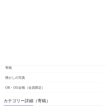
田神一美 （筑波大学名誉教授、スポーツ衛生学） アスリートは
常人を超えた身体、精神機能を有するヒトの集合であり、確かに
その能力を我々の目の前で惜しげもなく披露してくれる。しか
し、30年以上に渡って彼らと接し […]
コラム・会報
紹介（OB・OG、部員）
寄稿
懐かしの写真
OB・OG会報（会員限定）
カテゴリー詳細（寄稿）