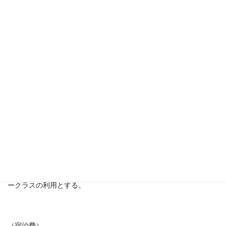
（趣旨）
第１条 この規程は、本会会則第３条及び第４条に基づき、会の代
表として役員が全国大会時に開催される親睦会、及び総会･役員会
等の会合に出席する際の派遣費について規定するものとする。
(交通費）
第２条 交通費は、原則としてバス及び鉄道の経済的最短ルートに
より算出する。
２．交通費算出の起点は、曜日・時期にかかわらず自宅の最寄鉄
道駅もしくはバス停とする。
３．鉄道利用に際し片道が概ね100ｋｍを超える場合は、特急料金
（新幹線を含む）を支給することができる。
４．起点最寄鉄道駅から業務地最寄鉄道駅までの所要時間が4 時間
を超える場合は、航空機運賃を支給することができる。エコノミ
ークラスの利用とする。
（宿泊費）