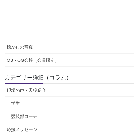
ジ
ジ
ジ
ー
コラム・会報
ジ
紹介（OB・OG、部員）
送
り
寄稿
懐かしの写真
OB・OG会報（会員限定）
カテゴリー詳細（コラム）
現場の声・現役紹介
学生
競技部コーチ
応援メッセージ