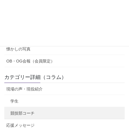
コラム・会報
紹介（OB・OG、部員）
寄稿
懐かしの写真
OB・OG会報（会員限定）
カテゴリー詳細（コラム）
現場の声・現役紹介
学生
競技部コーチ
応援メッセージ