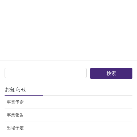
【終了】明日は箱根予選会（観戦手引）
箱根予選会はいよいよ明日、立川で開催されます。 立川の明日の
天気（午前９時）は晴れ、気温２０度、湿度５３％と上々のコン
ディション。応援にも最適の気候です。 今月号の月刊陸上競技の
予選会展望によると、上位１０人の５０００ｍ […]
投
固
固
固
固
固
«
1
…
6
7
8
9
»
稿
定
定
定
定
定
ペ
ペ
ペ
ペ
ペ
の
ー
ー
ー
ー
ー
ペ
ジ
ジ
ジ
ジ
ジ
ー
お知らせ
ジ
事業予定
送
り
事業報告
出場予定