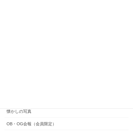
支部だより
次の記事
埼玉県支部からの便り
2025年7月26日
コラム・会報
紹介（OB・OG、部員）
寄稿
懐かしの写真
OB・OG会報（会員限定）