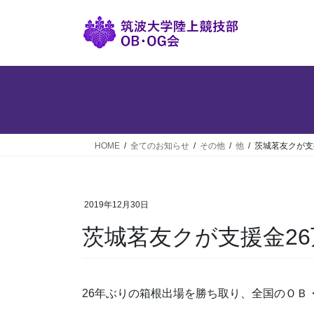
コ
ナ
ン
ビ
テ
ゲ
ン
ー
ツ
シ
へ
ョ
ス
ン
キ
に
ッ
移
HOME
全てのお知らせ
その他
他
茨城茗友クが支
プ
動
2019年12月30日
茨城茗友クが支援金2
26年ぶりの箱根出場を勝ち取り、全国のＯＢ