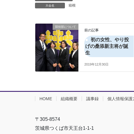
箱根
大会名
競技部について
前の記事
初の女性、やり投
げの桑添新主将が誕
生
2019年12月30日
HOME
組織概要
議事録
個人情報保護
〒305-8574
茨城県つくば市天王台1-1-1