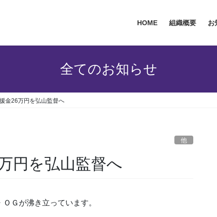
HOME
組織概要
お
全てのお知らせ
援金26万円を弘山監督へ
他
6万円を弘山監督へ
・ＯＧが沸き立っています。