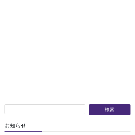
事業予定
カテゴリー（お知らせ）
受賞者
前の記事
2025年春の受章者
2025年8月26日
当会事業（報告）
次の記事
2025広島インターハイ懇親会
報告
2025年9月16日
お知らせ