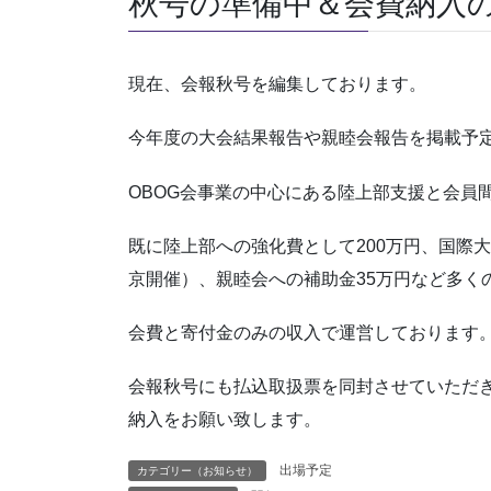
秋号の準備中＆会費納入
現在、会報秋号を編集しております。
今年度の大会結果報告や親睦会報告を掲載予
OBOG会事業の中心にある陸上部支援と会員
既に陸上部への強化費として200万円、国際
京開催）、親睦会への補助金35万円など多く
会費と寄付金のみの収入で運営しております
会報秋号にも払込取扱票を同封させていただ
納入をお願い致します。
出場予定
カテゴリー（お知らせ）