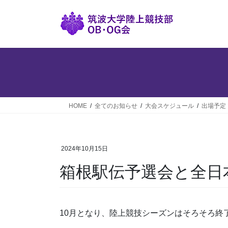
コ
ナ
ン
ビ
テ
ゲ
ン
ー
ツ
シ
へ
ョ
ス
ン
キ
に
ッ
移
HOME
全てのお知らせ
大会スケジュール
出場予定
プ
動
2024年10月15日
箱根駅伝予選会と全日
10月となり、陸上競技シーズンはそろそろ終